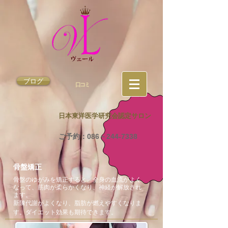
ブログ
口コミ
日本東洋医学研究会認定サロン
ご予約：086－244-7338
骨盤矯正
骨盤のゆがみを矯正すると、全身の血流がよく
なって、筋肉が柔らかくなり、神経が解放され
ます。
新陳代謝がよくなり、脂肪が燃えやすくなりま
す。ダイエット効果も期待できます。