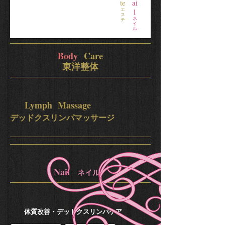
te
ai
エ
l
ス
ネ
テ
イ
ル
Body
Care
東洋整体
Lymph Massage
デッドクスリンパマッサージ
Nail
ネイル
体質改善・デッドクスリンパケア